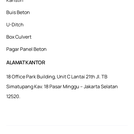
Buis Beton
U-Ditch
Box Culvert
Pagar Panel Beton
ALAMAT KANTOR
18 Office Park Building, Unit C Lantai 21th Jl. TB
Simatupang Kav. 18 Pasar Minggu – Jakarta Selatan
12520.
Mulaiweb.com