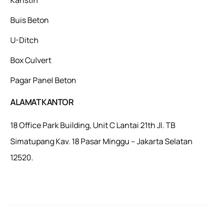
Buis Beton
U-Ditch
Box Culvert
Pagar Panel Beton
ALAMAT KANTOR
18 Office Park Building, Unit C Lantai 21th Jl. TB
Simatupang Kav. 18 Pasar Minggu – Jakarta Selatan
12520.
Mulaiweb.com