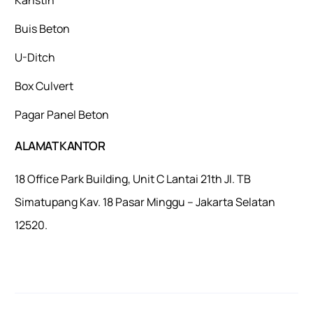
Buis Beton
U-Ditch
Box Culvert
Pagar Panel Beton
ALAMAT KANTOR
18 Office Park Building, Unit C Lantai 21th Jl. TB
Simatupang Kav. 18 Pasar Minggu – Jakarta Selatan
12520.
Mulaiweb.com