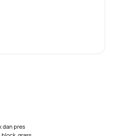
k dan pres
block, grass