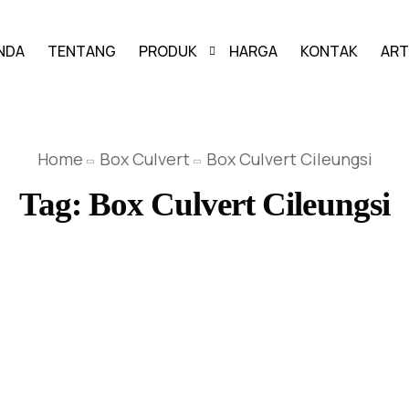
NDA
TENTANG
PRODUK
HARGA
KONTAK
ART
PAVING BLOCK
Home
Box Culvert
Box Culvert Cileungsi
GRASS BLOCK
Tag:
Box Culvert Cileungsi
KANSTIN
BUIS BETON
U-DITCH
BOX CULVERT
PAGAR PANEL BETON