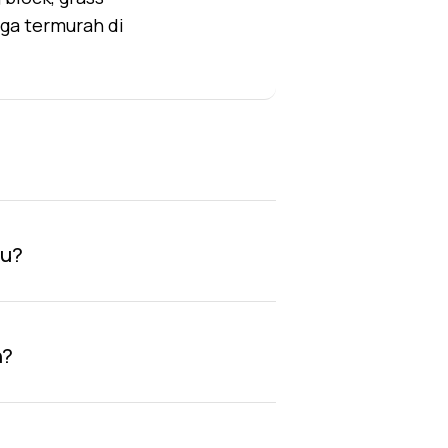
rga termurah di
au?
n?