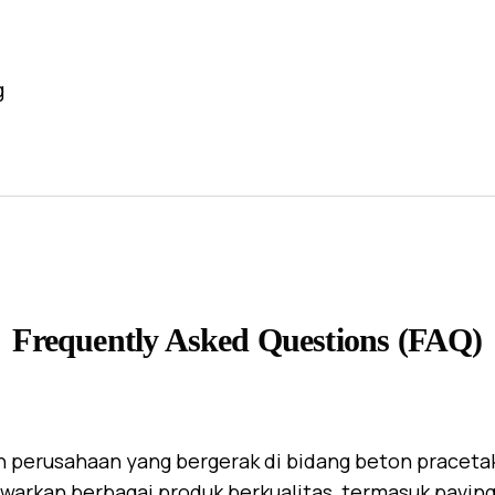
g
Frequently Asked Questions (FAQ)
 perusahaan yang bergerak di bidang beton praceta
warkan berbagai produk berkualitas, termasuk paving 