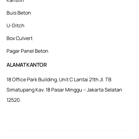
Buis Beton
U-Ditch
Box Culvert
Pagar Panel Beton
ALAMAT KANTOR
18 Office Park Building, Unit C Lantai 21th Jl. TB
Simatupang Kav. 18 Pasar Minggu – Jakarta Selatan
12520.
Mulaiweb.com