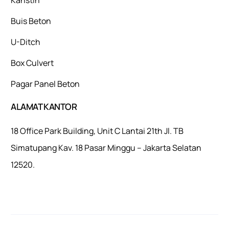
Buis Beton
U-Ditch
Box Culvert
Pagar Panel Beton
ALAMAT KANTOR
18 Office Park Building, Unit C Lantai 21th Jl. TB
Simatupang Kav. 18 Pasar Minggu – Jakarta Selatan
12520.
Mulaiweb.com