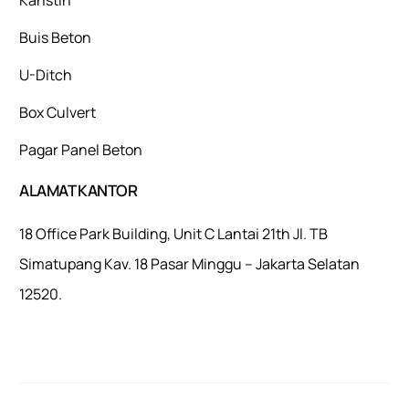
Buis Beton
U-Ditch
Box Culvert
Pagar Panel Beton
ALAMAT KANTOR
18 Office Park Building, Unit C Lantai 21th Jl. TB
Simatupang Kav. 18 Pasar Minggu – Jakarta Selatan
12520.
Mulaiweb.com