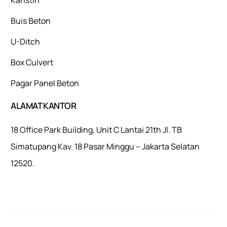
Buis Beton
U-Ditch
Box Culvert
Pagar Panel Beton
ALAMAT KANTOR
18 Office Park Building, Unit C Lantai 21th Jl. TB
Simatupang Kav. 18 Pasar Minggu – Jakarta Selatan
12520.
Mulaiweb.com