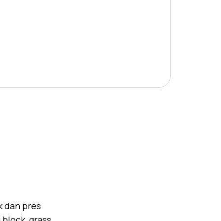
k dan pres
block, grass