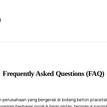
g
Frequently Asked Questions (FAQ)
 perusahaan yang bergerak di bidang beton praceta
warkan berbagai produk berkualitas, termasuk paving 