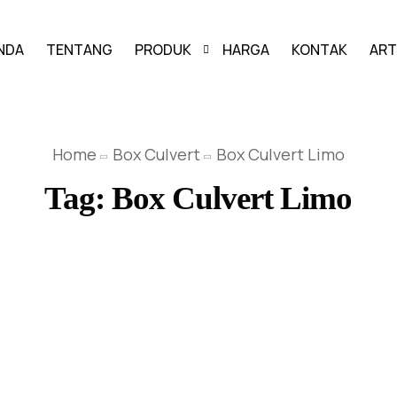
NDA
TENTANG
PRODUK
HARGA
KONTAK
ART
PAVING BLOCK
Home
Box Culvert
Box Culvert Limo
GRASS BLOCK
Tag:
Box Culvert Limo
KANSTIN
BUIS BETON
U-DITCH
BOX CULVERT
PAGAR PANEL BETON