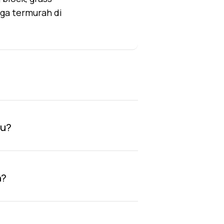
rga termurah di
au?
n?