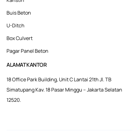
Buis Beton
U-Ditch
Box Culvert
Pagar Panel Beton
ALAMAT KANTOR
18 Office Park Building, Unit C Lantai 21th Jl. TB
Simatupang Kav. 18 Pasar Minggu – Jakarta Selatan
12520.
Mulaiweb.com