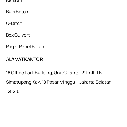
Buis Beton
U-Ditch
Box Culvert
Pagar Panel Beton
ALAMAT KANTOR
18 Office Park Building, Unit C Lantai 21th Jl. TB
Simatupang Kav. 18 Pasar Minggu – Jakarta Selatan
12520.
Mulaiweb.com