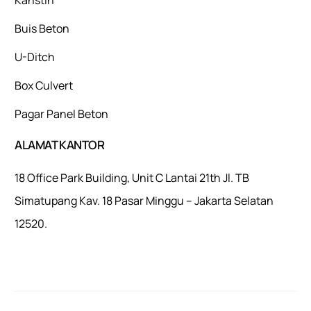
Buis Beton
U-Ditch
Box Culvert
Pagar Panel Beton
ALAMAT KANTOR
18 Office Park Building, Unit C Lantai 21th Jl. TB
Simatupang Kav. 18 Pasar Minggu – Jakarta Selatan
12520.
Mulaiweb.com