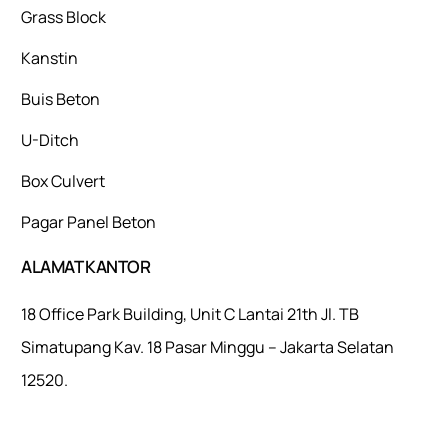
Grass Block
Kanstin
Buis Beton
U-Ditch
Box Culvert
Pagar Panel Beton
ALAMAT KANTOR
18 Office Park Building, Unit C Lantai 21th Jl. TB
Simatupang Kav. 18 Pasar Minggu – Jakarta Selatan
12520.
Mulaiweb.com