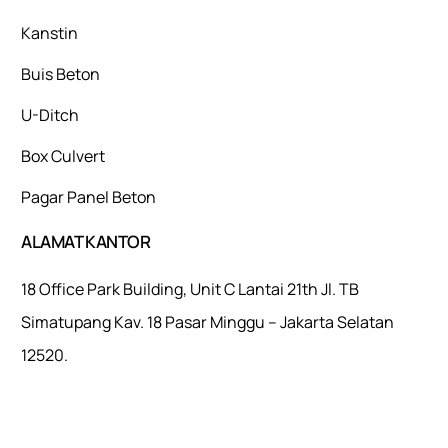
Kanstin
Buis Beton
U-Ditch
Box Culvert
Pagar Panel Beton
ALAMAT KANTOR
18 Office Park Building, Unit C Lantai 21th Jl. TB
Simatupang Kav. 18 Pasar Minggu – Jakarta Selatan
12520.
Mulaiweb.com