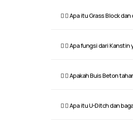
Apa itu Grass Block dan
Apa fungsi dari Kanstin
Apakah Buis Beton taha
Apa itu U-Ditch dan ba