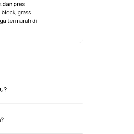
k dan pres
block, grass
rga termurah di
au?
n?