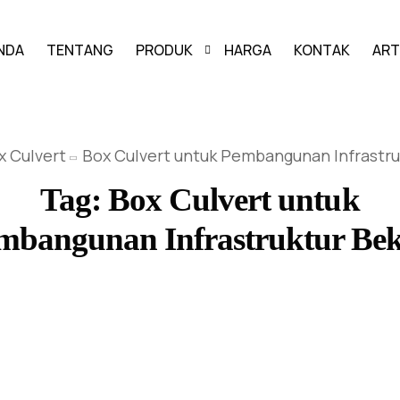
NDA
TENTANG
PRODUK
HARGA
KONTAK
ART
PAVING BLOCK
x Culvert
Box Culvert untuk Pembangunan Infrastru
GRASS BLOCK
Tag:
Box Culvert untuk
KANSTIN
mbangunan Infrastruktur Bek
BUIS BETON
U-DITCH
BOX CULVERT
PAGAR PANEL BETON