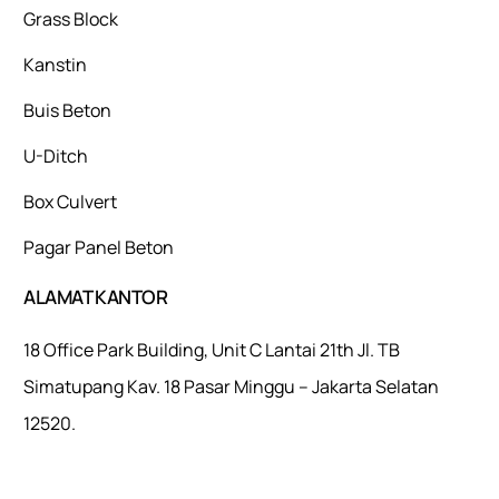
Grass Block
Kanstin
Buis Beton
U-Ditch
Box Culvert
Pagar Panel Beton
ALAMAT KANTOR
18 Office Park Building, Unit C Lantai 21th Jl. TB
Simatupang Kav. 18 Pasar Minggu – Jakarta Selatan
12520.
Mulaiweb.com