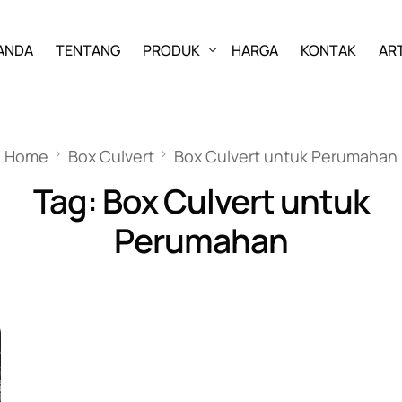
ANDA
TENTANG
PRODUK
HARGA
KONTAK
ART
PAVING BLOCK
Home
Box Culvert
Box Culvert untuk Perumahan
GRASS BLOCK
Tag:
Box Culvert untuk
KANSTIN
Perumahan
BUIS BETON
U-DITCH
BOX CULVERT
PAGAR PANEL BETON