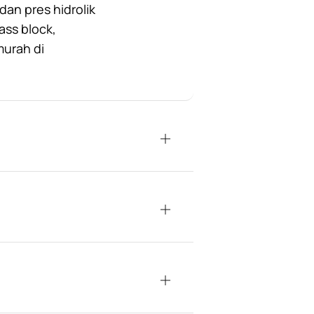
an pres hidrolik
ass block,
murah di