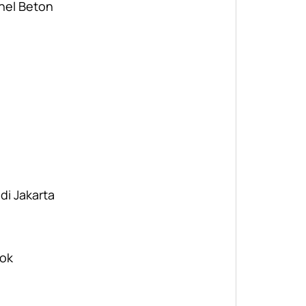
nel Beton
 di Jakarta
pok