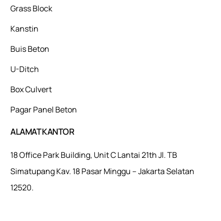
Grass Block
Kanstin
Buis Beton
U-Ditch
Box Culvert
Pagar Panel Beton
ALAMAT KANTOR
18 Office Park Building, Unit C Lantai 21th Jl. TB
Simatupang Kav. 18 Pasar Minggu – Jakarta Selatan
12520.
Mulaiweb.com