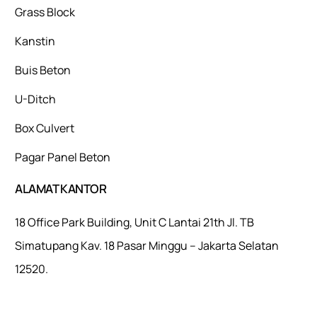
Grass Block
Kanstin
Buis Beton
U-Ditch
Box Culvert
Pagar Panel Beton
ALAMAT KANTOR
18 Office Park Building, Unit C Lantai 21th Jl. TB
Simatupang Kav. 18 Pasar Minggu – Jakarta Selatan
12520.
Mulaiweb.com