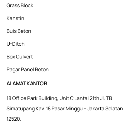
Grass Block
Kanstin
Buis Beton
U-Ditch
Box Culvert
Pagar Panel Beton
ALAMAT KANTOR
18 Office Park Building, Unit C Lantai 21th Jl. TB
Simatupang Kav. 18 Pasar Minggu – Jakarta Selatan
12520.
Mulaiweb.com