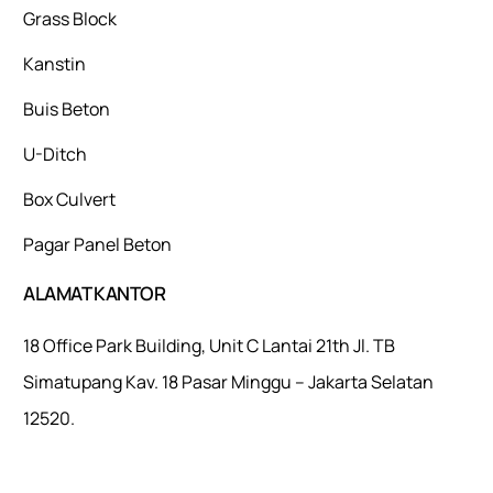
Grass Block
Kanstin
Buis Beton
U-Ditch
Box Culvert
Pagar Panel Beton
ALAMAT KANTOR
18 Office Park Building, Unit C Lantai 21th Jl. TB
Simatupang Kav. 18 Pasar Minggu – Jakarta Selatan
12520.
Mulaiweb.com