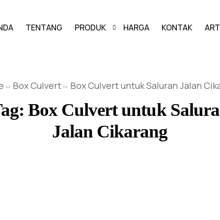
NDA
TENTANG
PRODUK
HARGA
KONTAK
ART
PAVING BLOCK
e
Box Culvert
Box Culvert untuk Saluran Jalan Cik
GRASS BLOCK
Tag:
Box Culvert untuk Salur
KANSTIN
Jalan Cikarang
BUIS BETON
U-DITCH
BOX CULVERT
PAGAR PANEL BETON