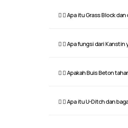
Apa itu Grass Block dan
Apa fungsi dari Kanstin
Apakah Buis Beton taha
Apa itu U-Ditch dan ba