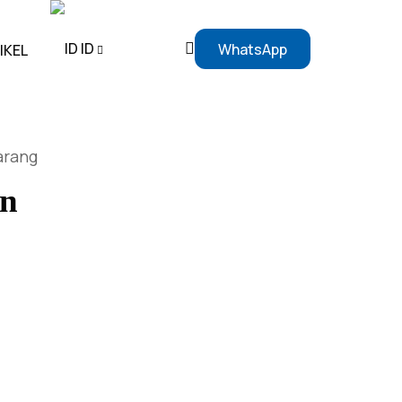
ID
WhatsApp
IKEL
EN
arang
ID
an