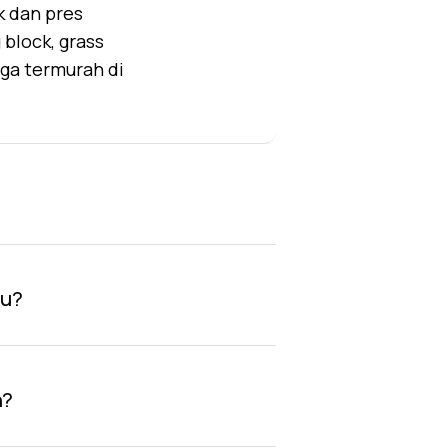
k dan pres
block, grass
rga termurah di
au?
n?