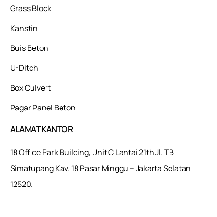
Grass Block
Kanstin
Buis Beton
U-Ditch
Box Culvert
Pagar Panel Beton
ALAMAT KANTOR
18 Office Park Building, Unit C Lantai 21th Jl. TB
Simatupang Kav. 18 Pasar Minggu – Jakarta Selatan
12520.
Mulaiweb.com