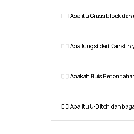
Apa itu Grass Block dan
Apa fungsi dari Kanstin
Apakah Buis Beton taha
Apa itu U-Ditch dan ba