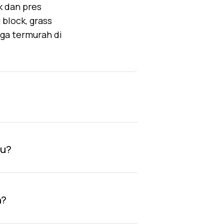
k dan pres
block, grass
rga termurah di
au?
n?