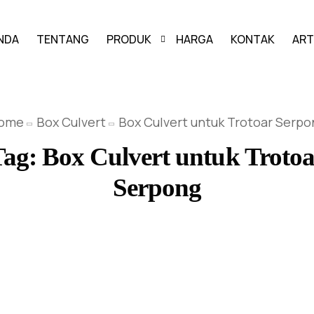
NDA
TENTANG
PRODUK
HARGA
KONTAK
ART
PAVING BLOCK
ome
Box Culvert
Box Culvert untuk Trotoar Serpo
GRASS BLOCK
Tag:
Box Culvert untuk Trotoa
KANSTIN
Serpong
BUIS BETON
U-DITCH
BOX CULVERT
PAGAR PANEL BETON