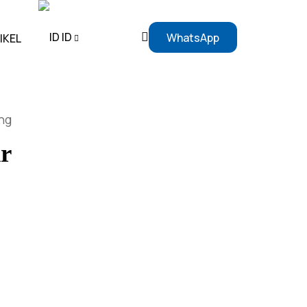
ID
WhatsApp
IKEL
EN
ng
ID
r