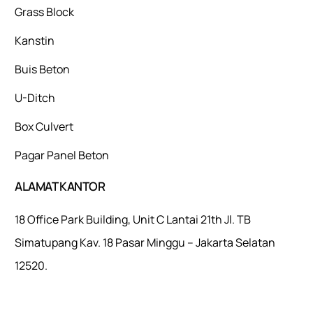
Grass Block
Kanstin
Buis Beton
U-Ditch
Box Culvert
Pagar Panel Beton
ALAMAT KANTOR
18 Office Park Building, Unit C Lantai 21th Jl. TB
Simatupang Kav. 18 Pasar Minggu – Jakarta Selatan
12520.
Mulaiweb.com