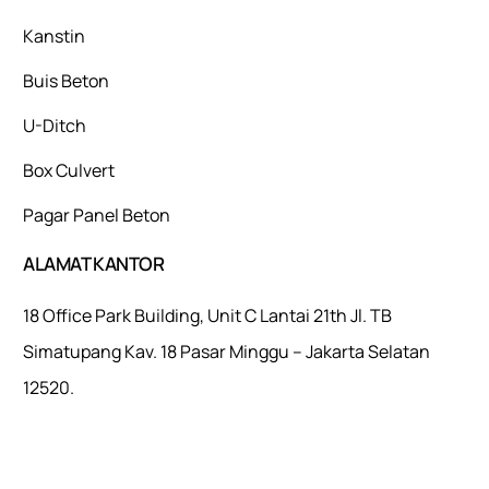
Kanstin
Buis Beton
U-Ditch
Box Culvert
Pagar Panel Beton
ALAMAT KANTOR
18 Office Park Building, Unit C Lantai 21th Jl. TB
Simatupang Kav. 18 Pasar Minggu – Jakarta Selatan
12520.
Mulaiweb.com