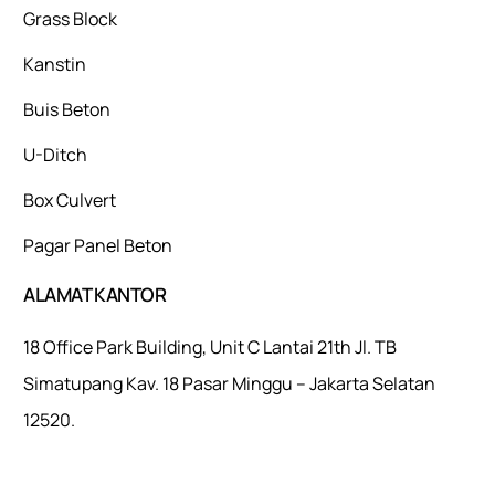
Grass Block
Kanstin
Buis Beton
U-Ditch
Box Culvert
Pagar Panel Beton
ALAMAT KANTOR
18 Office Park Building, Unit C Lantai 21th Jl. TB
Simatupang Kav. 18 Pasar Minggu – Jakarta Selatan
12520.
Mulaiweb.com