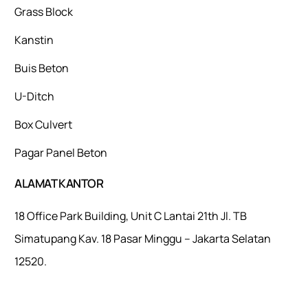
Grass Block
Kanstin
Buis Beton
U-Ditch
Box Culvert
Pagar Panel Beton
ALAMAT KANTOR
18 Office Park Building, Unit C Lantai 21th Jl. TB
Simatupang Kav. 18 Pasar Minggu – Jakarta Selatan
12520.
Mulaiweb.com