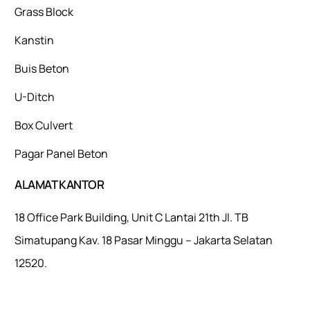
Grass Block
Kanstin
Buis Beton
U-Ditch
Box Culvert
Pagar Panel Beton
ALAMAT KANTOR
18 Office Park Building, Unit C Lantai 21th Jl. TB
Simatupang Kav. 18 Pasar Minggu – Jakarta Selatan
12520.
Mulaiweb.com