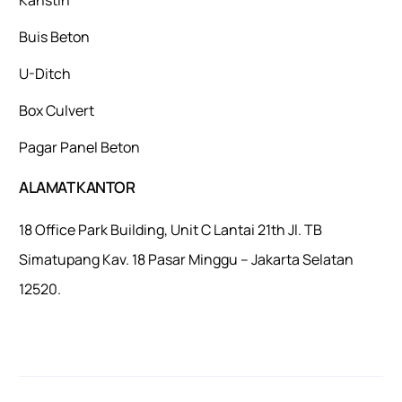
Buis Beton
U-Ditch
Box Culvert
Pagar Panel Beton
ALAMAT KANTOR
18 Office Park Building, Unit C Lantai 21th Jl. TB
Simatupang Kav. 18 Pasar Minggu – Jakarta Selatan
12520.
Mulaiweb.com