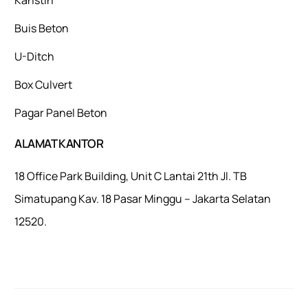
Buis Beton
U-Ditch
Box Culvert
Pagar Panel Beton
ALAMAT KANTOR
18 Office Park Building, Unit C Lantai 21th Jl. TB
Simatupang Kav. 18 Pasar Minggu – Jakarta Selatan
12520.
Mulaiweb.com