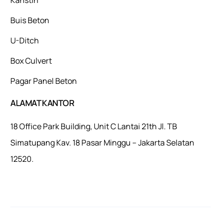
Buis Beton
U-Ditch
Box Culvert
Pagar Panel Beton
ALAMAT KANTOR
18 Office Park Building, Unit C Lantai 21th Jl. TB
Simatupang Kav. 18 Pasar Minggu – Jakarta Selatan
12520.
Mulaiweb.com