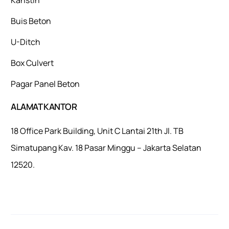
Buis Beton
U-Ditch
Box Culvert
Pagar Panel Beton
ALAMAT KANTOR
18 Office Park Building, Unit C Lantai 21th Jl. TB
Simatupang Kav. 18 Pasar Minggu – Jakarta Selatan
12520.
Mulaiweb.com