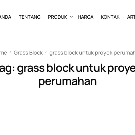
ANDA
TENTANG
PRODUK
HARGA
KONTAK
ART
PAVING BLOCK
me
Grass Block
grass block untuk proyek peruma
GRASS BLOCK
ag:
grass block untuk proy
KANSTIN
perumahan
BUIS BETON
U-DITCH
BOX CULVERT
PAGAR PANEL BETON