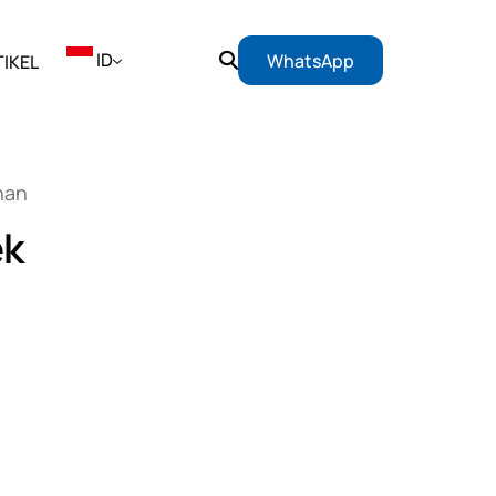
ID
WhatsApp
IKEL
EN
han
ID
ek