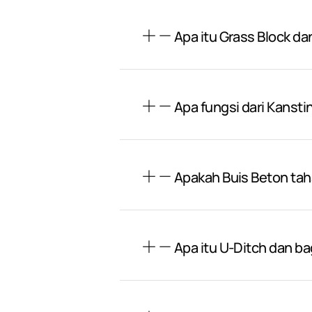
Apa itu Grass Block da
Apa fungsi dari Kansti
Apakah Buis Beton ta
Apa itu U-Ditch dan 