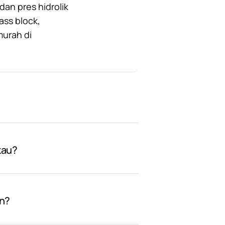
an pres hidrolik
ass block,
murah di
kau?
on?