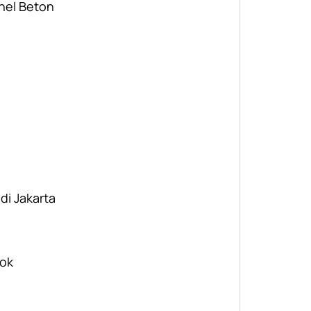
nel Beton
 di Jakarta
pok