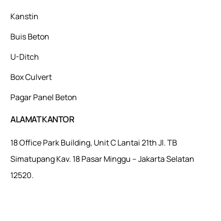
Kanstin
Buis Beton
U-Ditch
Box Culvert
Pagar Panel Beton
ALAMAT KANTOR
18 Office Park Building, Unit C Lantai 21th Jl. TB
Simatupang Kav. 18 Pasar Minggu – Jakarta Selatan
12520.
Mulaiweb.com