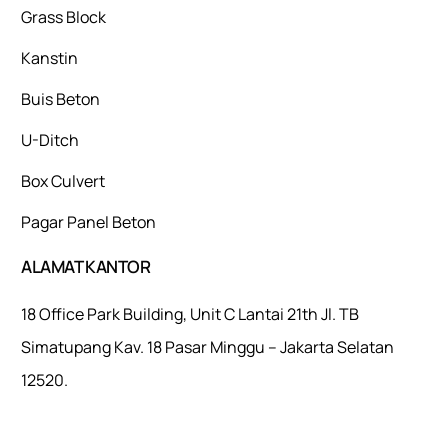
Grass Block
Kanstin
Buis Beton
U-Ditch
Box Culvert
Pagar Panel Beton
ALAMAT KANTOR
18 Office Park Building, Unit C Lantai 21th Jl. TB
Simatupang Kav. 18 Pasar Minggu – Jakarta Selatan
12520.
Mulaiweb.com