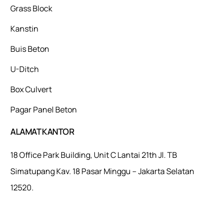
Grass Block
Kanstin
Buis Beton
U-Ditch
Box Culvert
Pagar Panel Beton
ALAMAT KANTOR
18 Office Park Building, Unit C Lantai 21th Jl. TB
Simatupang Kav. 18 Pasar Minggu – Jakarta Selatan
12520.
Mulaiweb.com