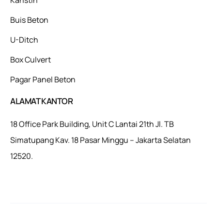
Buis Beton
U-Ditch
Box Culvert
Pagar Panel Beton
ALAMAT KANTOR
18 Office Park Building, Unit C Lantai 21th Jl. TB
Simatupang Kav. 18 Pasar Minggu – Jakarta Selatan
12520.
Mulaiweb.com