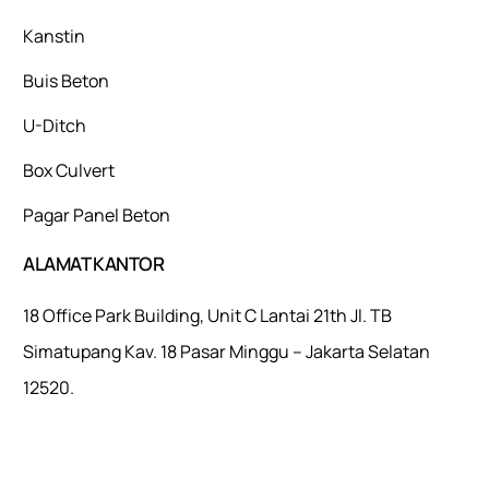
Kanstin
Buis Beton
U-Ditch
Box Culvert
Pagar Panel Beton
ALAMAT KANTOR
18 Office Park Building, Unit C Lantai 21th Jl. TB
Simatupang Kav. 18 Pasar Minggu – Jakarta Selatan
12520.
Mulaiweb.com