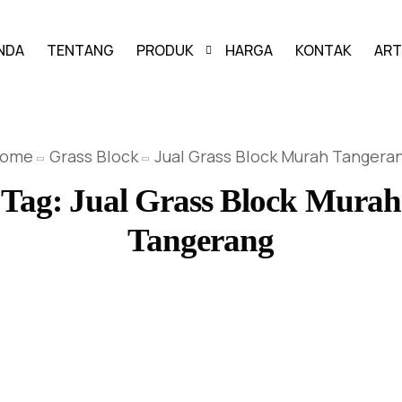
NDA
TENTANG
PRODUK
HARGA
KONTAK
ART
PAVING BLOCK
ome
Grass Block
Jual Grass Block Murah Tangera
GRASS BLOCK
Tag:
Jual Grass Block Murah
KANSTIN
Tangerang
BUIS BETON
U-DITCH
BOX CULVERT
PAGAR PANEL BETON