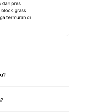
k dan pres
block, grass
rga termurah di
au?
n?