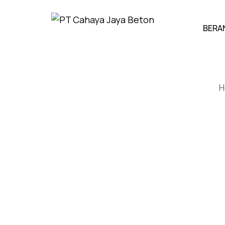
BERA
H