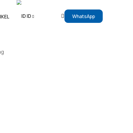
ID
WhatsApp
IKEL
EN
ng
ID