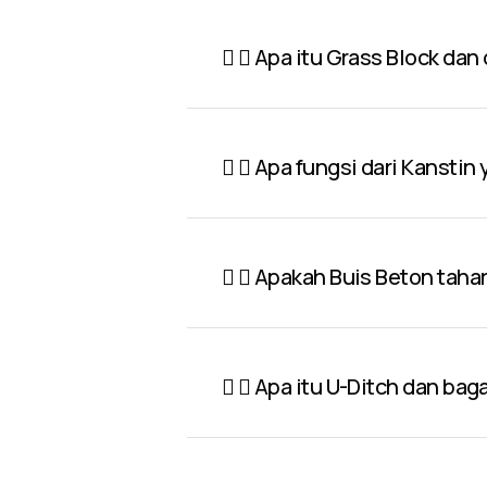
Apa itu Grass Block dan
Apa fungsi dari Kanstin
Apakah Buis Beton taha
Apa itu U-Ditch dan ba