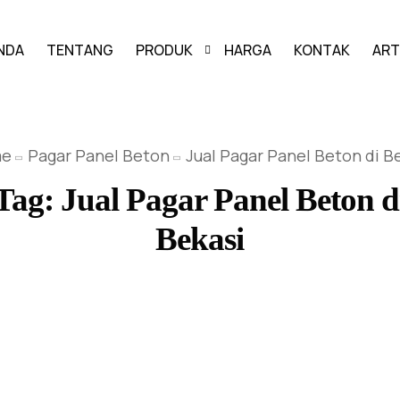
NDA
TENTANG
PRODUK
HARGA
KONTAK
ART
PAVING BLOCK
me
Pagar Panel Beton
Jual Pagar Panel Beton di B
GRASS BLOCK
Tag:
Jual Pagar Panel Beton d
KANSTIN
Bekasi
BUIS BETON
U-DITCH
BOX CULVERT
PAGAR PANEL BETON