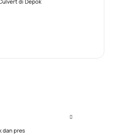
Culvert di Depok
k dan pres