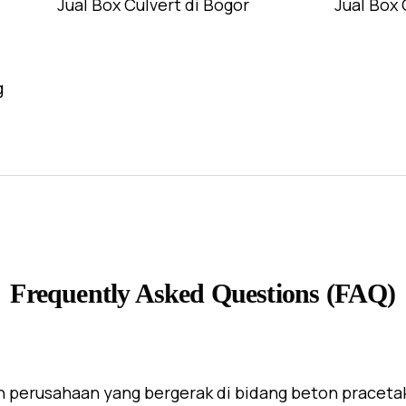
Jual Box Culvert di Bogor
Jual Box 
g
Frequently Asked Questions (FAQ)
 perusahaan yang bergerak di bidang beton praceta