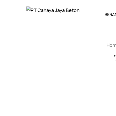
BERA
Ho