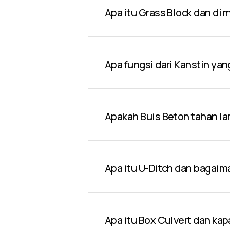
Apa itu Grass Block dan di
Apa fungsi dari Kanstin yan
Apakah Buis Beton tahan l
Apa itu U-Ditch dan bagai
Apa itu Box Culvert dan ka