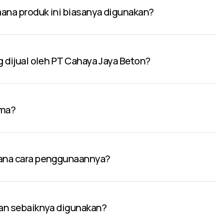
 mana produk ini biasanya digunakan?
g dijual oleh PT Cahaya Jaya Beton?
ama?
mana cara penggunaannya?
pan sebaiknya digunakan?