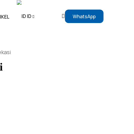
ID
WhatsApp
IKEL
EN
ekasi
ID
i