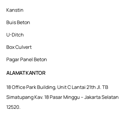
Kanstin
Buis Beton
U-Ditch
Box Culvert
Pagar Panel Beton
ALAMAT KANTOR
18 Office Park Building, Unit C Lantai 21th Jl. TB
Simatupang Kav. 18 Pasar Minggu – Jakarta Selatan
12520.
Mulaiweb.com