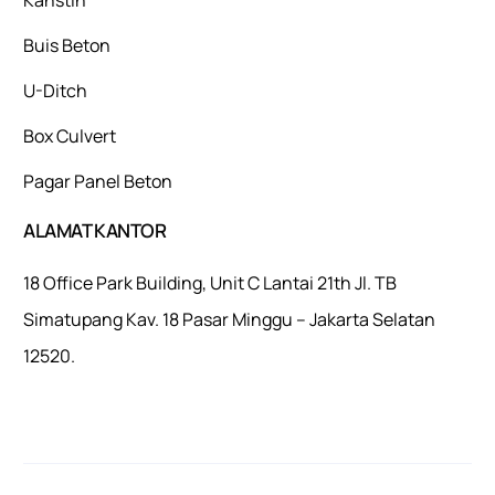
Buis Beton
U-Ditch
Box Culvert
Pagar Panel Beton
ALAMAT KANTOR
18 Office Park Building, Unit C Lantai 21th Jl. TB
Simatupang Kav. 18 Pasar Minggu – Jakarta Selatan
12520.
Mulaiweb.com