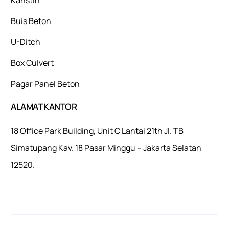
Buis Beton
U-Ditch
Box Culvert
Pagar Panel Beton
ALAMAT KANTOR
18 Office Park Building, Unit C Lantai 21th Jl. TB
Simatupang Kav. 18 Pasar Minggu – Jakarta Selatan
12520.
Mulaiweb.com