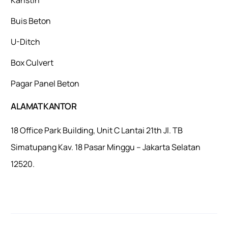
Buis Beton
U-Ditch
Box Culvert
Pagar Panel Beton
ALAMAT KANTOR
18 Office Park Building, Unit C Lantai 21th Jl. TB
Simatupang Kav. 18 Pasar Minggu – Jakarta Selatan
12520.
Mulaiweb.com