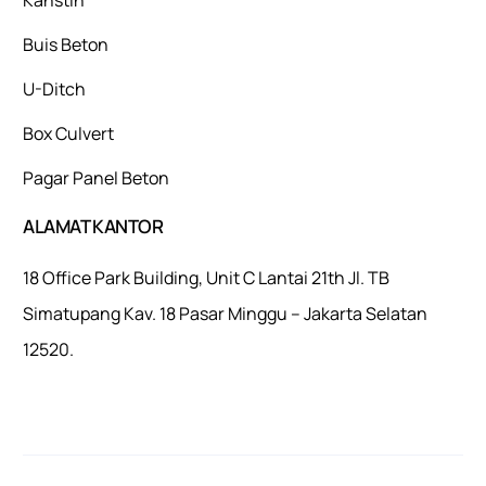
Buis Beton
U-Ditch
Box Culvert
Pagar Panel Beton
ALAMAT KANTOR
18 Office Park Building, Unit C Lantai 21th Jl. TB
Simatupang Kav. 18 Pasar Minggu – Jakarta Selatan
12520.
Mulaiweb.com