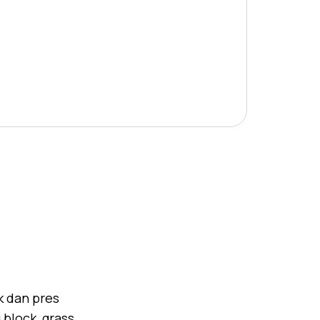
k dan pres
block, grass