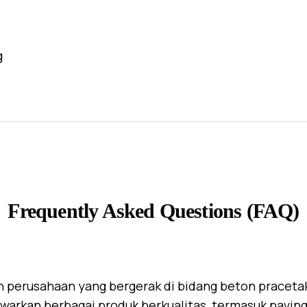
g
Frequently Asked Questions (FAQ)
 perusahaan yang bergerak di bidang beton praceta
warkan berbagai produk berkualitas, termasuk paving 