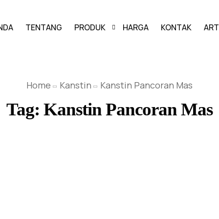
NDA
TENTANG
PRODUK
HARGA
KONTAK
ART
PAVING BLOCK
Home
Kanstin
Kanstin Pancoran Mas
GRASS BLOCK
Tag:
Kanstin Pancoran Mas
KANSTIN
BUIS BETON
U-DITCH
BOX CULVERT
PAGAR PANEL BETON