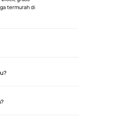
rga termurah di
au?
n?