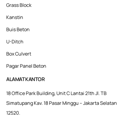
Grass Block
Kanstin
Buis Beton
U-Ditch
Box Culvert
Pagar Panel Beton
ALAMAT KANTOR
18 Office Park Building, Unit C Lantai 21th Jl. TB
Simatupang Kav. 18 Pasar Minggu – Jakarta Selatan
12520.
Mulaiweb.com