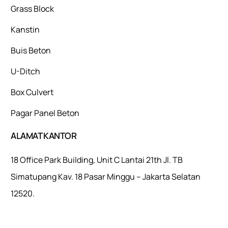
Grass Block
Kanstin
Buis Beton
U-Ditch
Box Culvert
Pagar Panel Beton
ALAMAT KANTOR
18 Office Park Building, Unit C Lantai 21th Jl. TB
Simatupang Kav. 18 Pasar Minggu – Jakarta Selatan
12520.
Mulaiweb.com