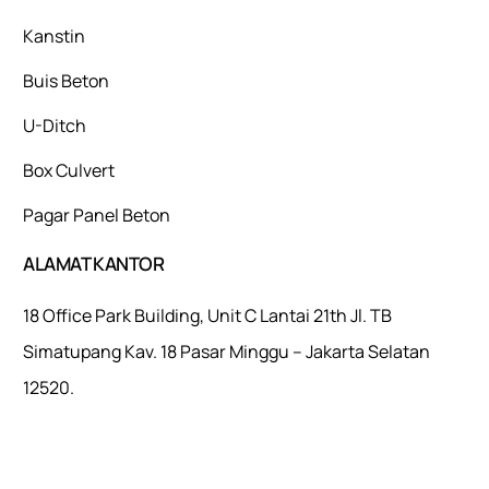
Kanstin
Buis Beton
U-Ditch
Box Culvert
Pagar Panel Beton
ALAMAT KANTOR
18 Office Park Building, Unit C Lantai 21th Jl. TB
Simatupang Kav. 18 Pasar Minggu – Jakarta Selatan
12520.
Mulaiweb.com